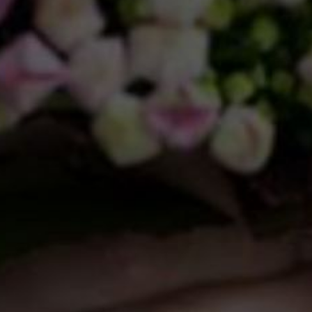
Necessários
Estes cookies são essenciais para o
funcionamento do website e não
podem ser desligados.
Analíticos
Ajudam-nos a entender como os
visitantes interagem com o site,
recolhendo informações de forma
anónima.
Marketing
Utilizados para apresentar anúncios
relevantes e personalizados aos
visitantes.