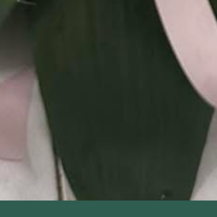
PREFERÊNCIAS DE
×
COOKIES
Necessários
Estes cookies são essenciais para o
funcionamento do website e não
podem ser desligados.
Analíticos
Ajudam-nos a entender como os
visitantes interagem com o site,
recolhendo informações de forma